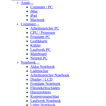
Apple
Computer / PC
iMac
iPad
Macbook
Computer
Arbeitsspeicher PC
CPU / Prozessor
Festplatte PC
Grafikkarte
Kühler
Laufwerk PC
Mainboard
Netzteil PC
Notebook
Akku Notebook
Ladebuchse
Arbeitsspeicher Notebook
Display / LCD
Festplatte Notebook
Flüssigkeitsschäden
Hitzeproblem
Kostenvoranschlag
Laufwerk Notebook
Lüfter Notebook