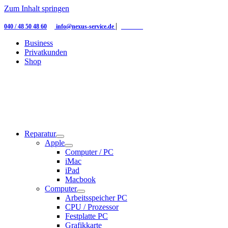
Zum Inhalt springen
|
|
040 / 48 50 48 60
info@nexus-service.de
Kontakt
Business
Privatkunden
Shop
Reparatur
Apple
Computer / PC
iMac
iPad
Macbook
Computer
Arbeitsspeicher PC
CPU / Prozessor
Festplatte PC
Grafikkarte