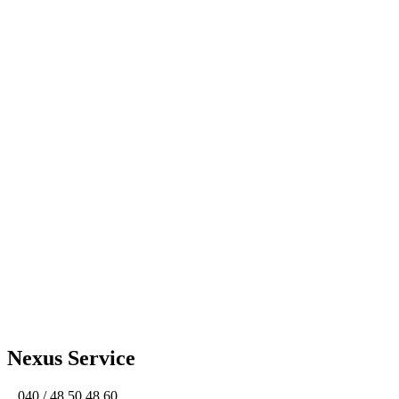
Mo. - Fr. 10:00 - 18:00 Uhr Samstag 10:00
- 13:00 Uhr
Nexus Service
040 / 48 50 48 60