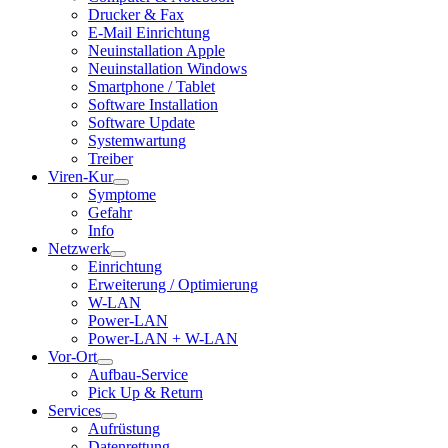
Drucker & Fax
E-Mail Einrichtung
Neuinstallation Apple
Neuinstallation Windows
Smartphone / Tablet
Software Installation
Software Update
Systemwartung
Treiber
Viren-Kur
Symptome
Gefahr
Info
Netzwerk
Einrichtung
Erweiterung / Optimierung
W-LAN
Power-LAN
Power-LAN + W-LAN
Vor-Ort
Aufbau-Service
Pick Up & Return
Services
Aufrüstung
Datenrettung