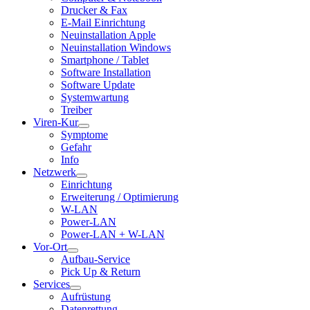
Drucker & Fax
E-Mail Einrichtung
Neuinstallation Apple
Neuinstallation Windows
Smartphone / Tablet
Software Installation
Software Update
Systemwartung
Treiber
Viren-Kur
Symptome
Gefahr
Info
Netzwerk
Einrichtung
Erweiterung / Optimierung
W-LAN
Power-LAN
Power-LAN + W-LAN
Vor-Ort
Aufbau-Service
Pick Up & Return
Services
Aufrüstung
Datenrettung