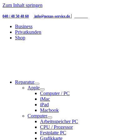
Zum Inhalt springen
|
|
040 / 48 50 48 60
info@nexus-service.de
Kontakt
Business
Privatkunden
Shop
Reparatur
Apple
Computer / PC
iMac
iPad
Macbook
Computer
Arbeitsspeicher PC
CPU / Prozessor
Festplatte PC
Grafikkarte