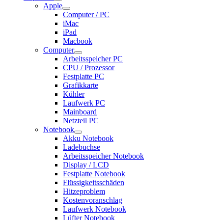
Apple
Computer / PC
iMac
iPad
Macbook
Computer
Arbeitsspeicher PC
CPU / Prozessor
Festplatte PC
Grafikkarte
Kühler
Laufwerk PC
Mainboard
Netzteil PC
Notebook
Akku Notebook
Ladebuchse
Arbeitsspeicher Notebook
Display / LCD
Festplatte Notebook
Flüssigkeitsschäden
Hitzeproblem
Kostenvoranschlag
Laufwerk Notebook
Lüfter Notebook