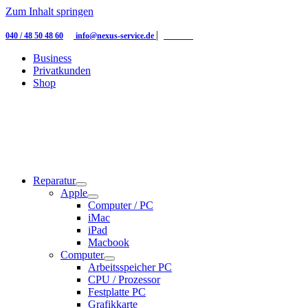
Zum Inhalt springen
|
|
040 / 48 50 48 60
info@nexus-service.de
Kontakt
Business
Privatkunden
Shop
Reparatur
Apple
Computer / PC
iMac
iPad
Macbook
Computer
Arbeitsspeicher PC
CPU / Prozessor
Festplatte PC
Grafikkarte