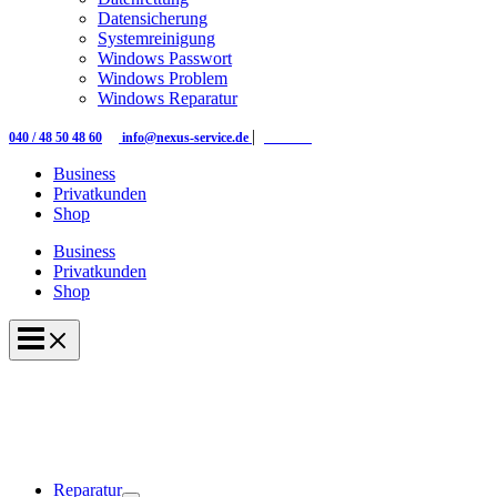
Datensicherung
Systemreinigung
Windows Passwort
Windows Problem
Windows Reparatur
|
|
040 / 48 50 48 60
info@nexus-service.de
Kontakt
Business
Privatkunden
Shop
Business
Privatkunden
Shop
Reparatur