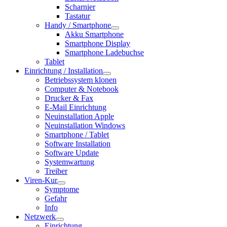
Scharnier
Tastatur
Handy / Smartphone
Akku Smartphone
Smartphone Display
Smartphone Ladebuchse
Tablet
Einrichtung / Installation
Betriebssystem klonen
Computer & Notebook
Drucker & Fax
E-Mail Einrichtung
Neuinstallation Apple
Neuinstallation Windows
Smartphone / Tablet
Software Installation
Software Update
Systemwartung
Treiber
Viren-Kur
Symptome
Gefahr
Info
Netzwerk
Einrichtung