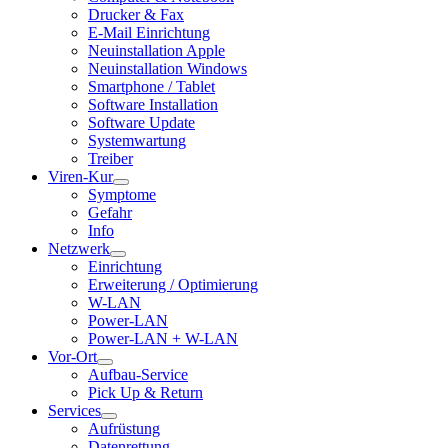
Drucker & Fax
E-Mail Einrichtung
Neuinstallation Apple
Neuinstallation Windows
Smartphone / Tablet
Software Installation
Software Update
Systemwartung
Treiber
Viren-Kur
Symptome
Gefahr
Info
Netzwerk
Einrichtung
Erweiterung / Optimierung
W-LAN
Power-LAN
Power-LAN + W-LAN
Vor-Ort
Aufbau-Service
Pick Up & Return
Services
Aufrüstung
Datenrettung