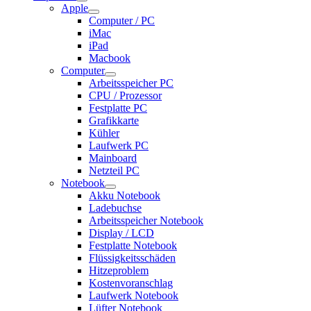
Apple
Computer / PC
iMac
iPad
Macbook
Computer
Arbeitsspeicher PC
CPU / Prozessor
Festplatte PC
Grafikkarte
Kühler
Laufwerk PC
Mainboard
Netzteil PC
Notebook
Akku Notebook
Ladebuchse
Arbeitsspeicher Notebook
Display / LCD
Festplatte Notebook
Flüssigkeitsschäden
Hitzeproblem
Kostenvoranschlag
Laufwerk Notebook
Lüfter Notebook