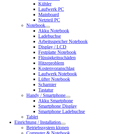
Kühler
Laufwerk PC
Mainboard
Netzteil PC
Notebook
Akku Notebook
Ladebuchse
Arbeitsspeicher Notebook
Display / LCD
Festplatte Notebook
Flüssigkeitsschäden
Hitzeproblem
Kostenvoranschlag
Laufwerk Notebook
Lüfter Notebook
Scharnier
Tastatur
Handy / Smartphone
Akku Smartphone
Smartphone Display
Smartphone Ladebuchse
Tablet
Einrichtung / Installation
Betriebssystem klonen
Computer & Notebook