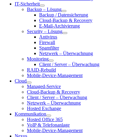
IT-Sicherheit
Backup – Lösung
Backup / Datensicherung
Cloud-Backup & Recovery
E-Mail-Archivierung
Security – Lösung
Antivirus
Firewall
Spamfilter
Netzwerk – Überwachnung
Monitoring
Client / Server – Überwachung
RAID-Rebuild
Mobile-Device-Management
Cloud
Managed-Service
Cloud-Backup & Recovery
Client / Server – Überwachung
Netzwerk – Überwachnung
Hosted Exchange
Kommunikation
Hosted Office 365
VoIP & Telefonanlage
Mobile-Device-Management
Nexus