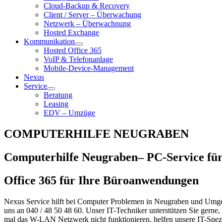
Cloud-Backup & Recovery
Client / Server – Überwachung
Netzwerk – Überwachnung
Hosted Exchange
Kommunikation
Hosted Office 365
VoIP & Telefonanlage
Mobile-Device-Management
Nexus
Service
Beratung
Leasing
EDV – Umzüge
COMPUTERHILFE NEUGRABEN
Computerhilfe Neugraben– PC-Service f
Office 365 für Ihre Büroanwendungen
Nexus Service hilft bei Computer Problemen in Neugraben und Umge
uns an 040 / 48 50 48 60. Unser IT-Techniker unterstützen Sie gerne,
mal das W-LAN Netzwerk nicht funktionieren, helfen unsere IT-Spezi