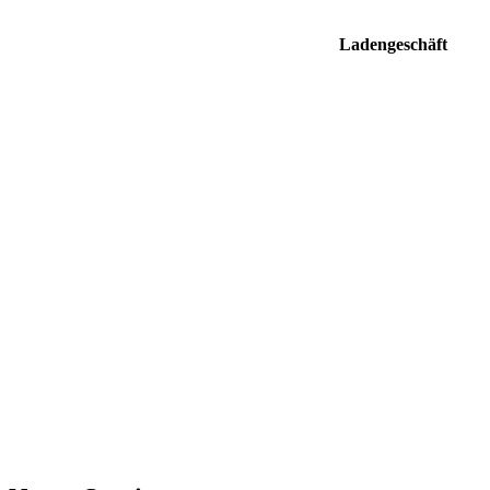
Mo. - Fr. 9:00 - 17:00
Ladengeschäft
Mo. - Fr. 10:00 - 18:00 Uhr Samstag 1
Uhr