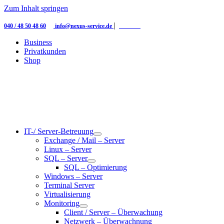
Zum Inhalt springen
|
|
040 / 48 50 48 60
info@nexus-service.de
Kontakt
Business
Privatkunden
Shop
IT-/ Server-Betreuung
Exchange / Mail – Server
Linux – Server
SQL – Server
SQL – Optimierung
Windows – Server
Terminal Server
Virtualisierung
Monitoring
Client / Server – Überwachung
Netzwerk – Überwachnung