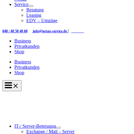
Service
Beratung
Leasing
EDV – Umzüge
|
|
040 / 48 50 48 60
info@nexus-service.de
Kontakt
Business
Privatkunden
Shop
Business
Privatkunden
Shop
IT-/ Server-Betreuung
Exchange / Mail – Server