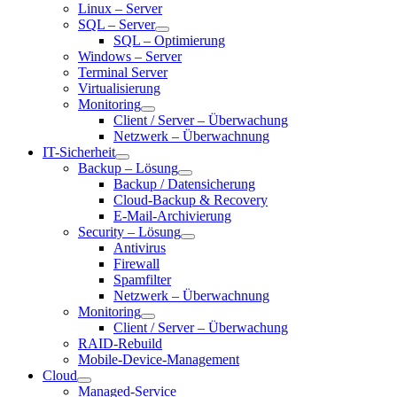
Linux – Server
SQL – Server
SQL – Optimierung
Windows – Server
Terminal Server
Virtualisierung
Monitoring
Client / Server – Überwachung
Netzwerk – Überwachnung
IT-Sicherheit
Backup – Lösung
Backup / Datensicherung
Cloud-Backup & Recovery
E-Mail-Archivierung
Security – Lösung
Antivirus
Firewall
Spamfilter
Netzwerk – Überwachnung
Monitoring
Client / Server – Überwachung
RAID-Rebuild
Mobile-Device-Management
Cloud
Managed-Service