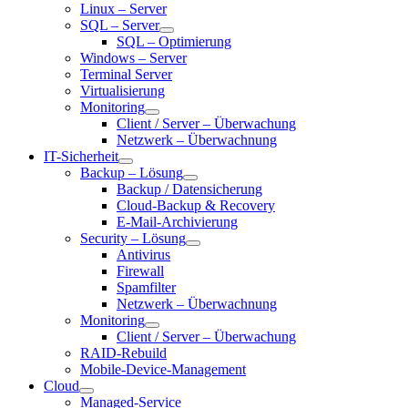
Linux – Server
SQL – Server
SQL – Optimierung
Windows – Server
Terminal Server
Virtualisierung
Monitoring
Client / Server – Überwachung
Netzwerk – Überwachnung
IT-Sicherheit
Backup – Lösung
Backup / Datensicherung
Cloud-Backup & Recovery
E-Mail-Archivierung
Security – Lösung
Antivirus
Firewall
Spamfilter
Netzwerk – Überwachnung
Monitoring
Client / Server – Überwachung
RAID-Rebuild
Mobile-Device-Management
Cloud
Managed-Service