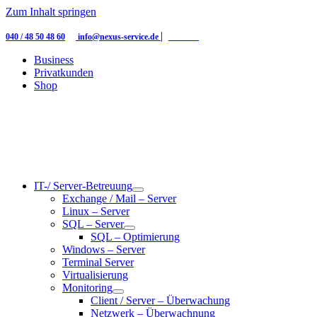
Zum Inhalt springen
|
|
040 / 48 50 48 60
info@nexus-service.de
Kontakt
Business
Privatkunden
Shop
IT-/ Server-Betreuung
Exchange / Mail – Server
Linux – Server
SQL – Server
SQL – Optimierung
Windows – Server
Terminal Server
Virtualisierung
Monitoring
Client / Server – Überwachung
Netzwerk – Überwachnung