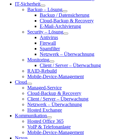
IT-Sicherheit
Backup – Lösung
Backup / Datensicherung
Cloud-Backup & Recovery
E-Mail-Archivierung
Security – Lösung
Antivirus
Firewall
Spamfilter
Netzwerk – Überwachnung
Monitoring
Client / Server – Überwachung
RAID-Rebuild
Mobile-Device-Management
Cloud
Managed-Service
Cloud-Backup & Recovery
Client / Server – Überwachung
Netzwerk – Überwachnung
Hosted Exchange
Kommunikation
Hosted Office 365
VoIP & Telefonanlage
Mobile-Device-Management
Nexus