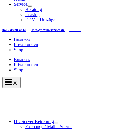
Service
Beratung
Leasing
EDV – Umzüge
|
|
040 / 48 50 48 60
info@nexus-service.de
Kontakt
Business
Privatkunden
Shop
Business
Privatkunden
Shop
IT-/ Server-Betreuung
Exchange / Mail – Server