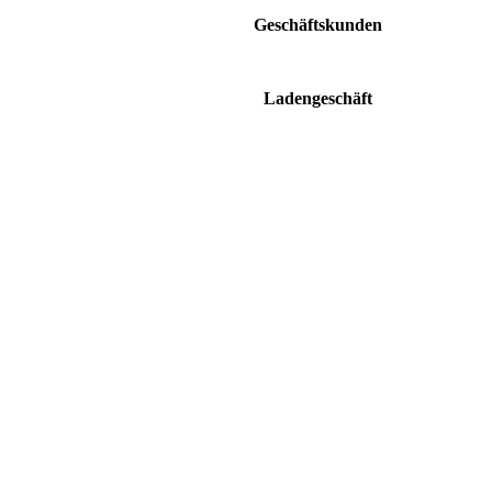
Geschäftskunden
Mo. - Fr. 9:00 - 17:00
Ladengeschäft
Mo. - Fr. 10:00 - 18:00 Uhr Samstag 10:00
- 13:00 Uhr