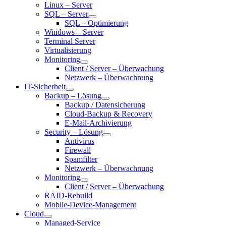
Linux – Server
SQL – Server
SQL – Optimierung
Windows – Server
Terminal Server
Virtualisierung
Monitoring
Client / Server – Überwachung
Netzwerk – Überwachnung
IT-Sicherheit
Backup – Lösung
Backup / Datensicherung
Cloud-Backup & Recovery
E-Mail-Archivierung
Security – Lösung
Antivirus
Firewall
Spamfilter
Netzwerk – Überwachnung
Monitoring
Client / Server – Überwachung
RAID-Rebuild
Mobile-Device-Management
Cloud
Managed-Service