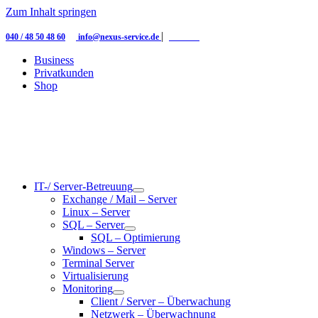
Zum Inhalt springen
|
|
040 / 48 50 48 60
info@nexus-service.de
Kontakt
Business
Privatkunden
Shop
IT-/ Server-Betreuung
Exchange / Mail – Server
Linux – Server
SQL – Server
SQL – Optimierung
Windows – Server
Terminal Server
Virtualisierung
Monitoring
Client / Server – Überwachung
Netzwerk – Überwachnung