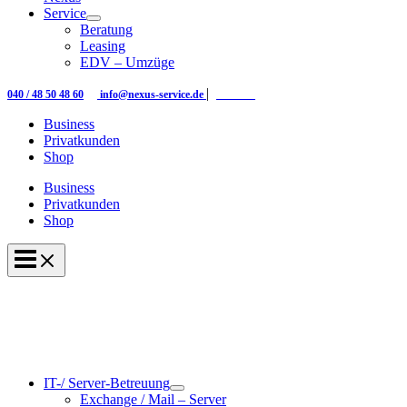
Service
Beratung
Leasing
EDV – Umzüge
|
|
040 / 48 50 48 60
info@nexus-service.de
Kontakt
Business
Privatkunden
Shop
Business
Privatkunden
Shop
IT-/ Server-Betreuung
Exchange / Mail – Server