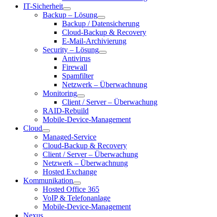
IT-Sicherheit
Backup – Lösung
Backup / Datensicherung
Cloud-Backup & Recovery
E-Mail-Archivierung
Security – Lösung
Antivirus
Firewall
Spamfilter
Netzwerk – Überwachnung
Monitoring
Client / Server – Überwachung
RAID-Rebuild
Mobile-Device-Management
Cloud
Managed-Service
Cloud-Backup & Recovery
Client / Server – Überwachung
Netzwerk – Überwachnung
Hosted Exchange
Kommunikation
Hosted Office 365
VoIP & Telefonanlage
Mobile-Device-Management
Nexus