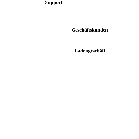
Support
support@nexus-
service.de
Geschäftskunden
Mo. - Fr. 9:00 - 17:00
Ladengeschäft
Mo. - Fr. 10:00 - 18:00 Uhr Samstag 10:00
- 13:00 Uhr