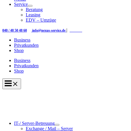
Service
Beratung
Leasing
EDV – Umzüge
|
|
040 / 48 50 48 60
info@nexus-service.de
Kontakt
Business
Privatkunden
Shop
Business
Privatkunden
Shop
IT-/ Server-Betreuung
Exchange / Mail – Server