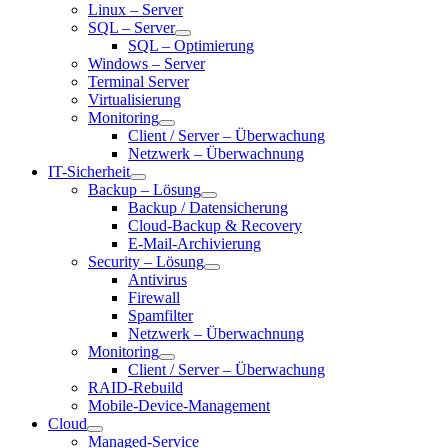
Linux – Server
SQL – Server
SQL – Optimierung
Windows – Server
Terminal Server
Virtualisierung
Monitoring
Client / Server – Überwachung
Netzwerk – Überwachnung
IT-Sicherheit
Backup – Lösung
Backup / Datensicherung
Cloud-Backup & Recovery
E-Mail-Archivierung
Security – Lösung
Antivirus
Firewall
Spamfilter
Netzwerk – Überwachnung
Monitoring
Client / Server – Überwachung
RAID-Rebuild
Mobile-Device-Management
Cloud
Managed-Service