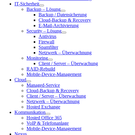
IT-Sicherheit
Backup – Lösung
Backup / Datensicherung
Cloud-Backup & Recovery
E-Mail-Archivierung
Security – Lösung
Antivirus
Firewall
Spamfilter
Netzwerk – Überwachnung
Monitoring
Client / Server – Überwachung
RAID-Rebuild
Mobile-Device-Management
Cloud
Managed-Service
Cloud-Backup & Recovery
Client / Server – Überwachung
Netzwerk – Überwachnung
Hosted Exchange
Kommunikation
Hosted Office 365
VoIP & Telefonanlage
Mobile-Device-Management
Nexus