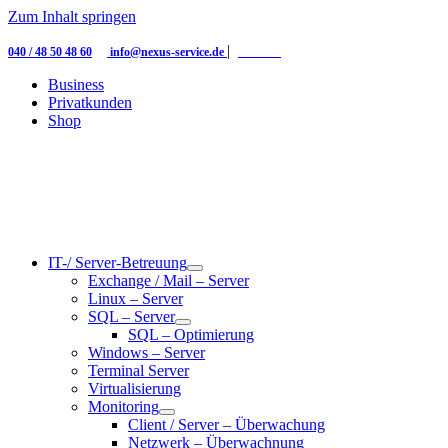
Zum Inhalt springen
|
|
040 / 48 50 48 60
info@nexus-service.de
Kontakt
Business
Privatkunden
Shop
IT-/ Server-Betreuung
Exchange / Mail – Server
Linux – Server
SQL – Server
SQL – Optimierung
Windows – Server
Terminal Server
Virtualisierung
Monitoring
Client / Server – Überwachung
Netzwerk – Überwachnung